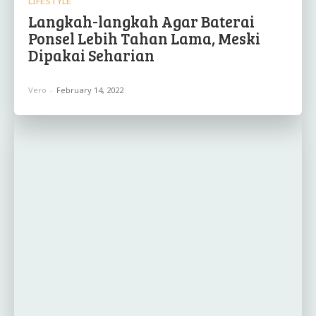
LIFESTYLE
Langkah-langkah Agar Baterai
Ponsel Lebih Tahan Lama, Meski
Dipakai Seharian
Vero
-
February 14, 2022