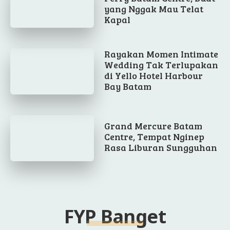
yang Nggak Mau Telat
Kapal
Rayakan Momen Intimate
Wedding Tak Terlupakan
di Yello Hotel Harbour
Bay Batam
Grand Mercure Batam
Centre, Tempat Nginep
Rasa Liburan Sungguhan
FYP Banget