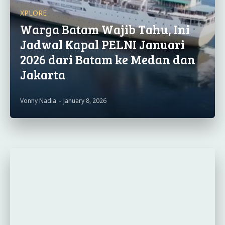
XPLORE
Warga Batam Wajib Tahu, Ini
Jadwal Kapal PELNI Januari
2026 dari Batam ke Medan dan
Jakarta
Vonny Nadia
-
January 8, 2026