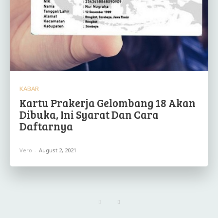
KABAR
Kartu Prakerja Gelombang 18 Akan
Dibuka, Ini Syarat Dan Cara
Daftarnya
Vero
-
August 2, 2021