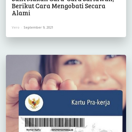
Berikut Cara Mengobati Secara
Alami
Vero
-
September 9, 2021