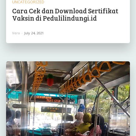
UNCATEGORIZED
Cara Cek dan Download Sertifikat
Vaksin di Pedulilindungi.id
Vero
-
July 24, 2021