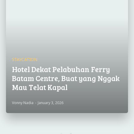
STAYCATION
Hotel Dekat Pelabuhan Ferry
Batam Centre, Buat yang Nggak
Mau Telat Kapal
Vonny Nadia
-
January 3, 2026