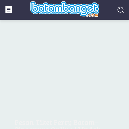
Pesan Tiket Ferry Batam–