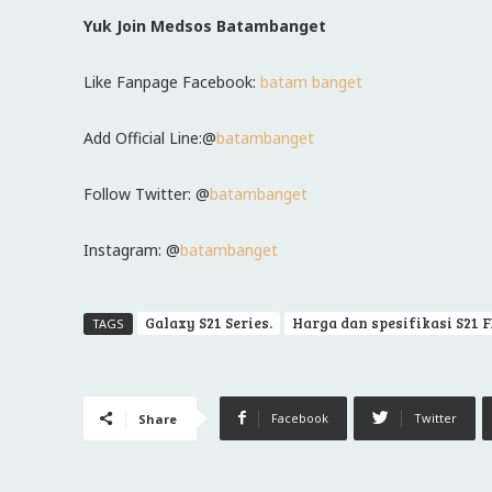
Yuk Join Medsos Batambanget
Like Fanpage Facebook:
batam banget
Add Official Line:@
batambanget
Follow Twitter: @
batambanget
Instagram: @
batambanget
Galaxy S21 Series.
Harga dan spesifikasi S21 F
TAGS
Facebook
Twitter
Share