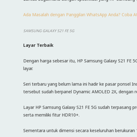
Ada Masalah dengan Panggilan WhatsApp Anda? Coba Ata
SAMSUNG GALAXY S21 FE 5G
Layar Terbaik
Dengan harga sebesar itu, HP Samsung Galaxy S21 FE 5
layar.
Seri terbaru yang belum lama ini hadir ke pasar ponsel Ind
tersebut sudah berpanel Dynamic AMOLED 2X, dengan res
Layar HP Samsung Galaxy S21 FE 5G sudah terpasang prot
serta memiliki fitur HDR10+.
Sementara untuk dimensi secara keseluruhan berukuran 