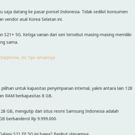
 saja datang ke pasar ponsel Indonesia. Tidak sedikit konsumen
 vendor asal Korea Selatan ini.
 S21+ 5G. Ketiga varian dari seri tersebut masing-masing memiliki
ang sama.
 Earphone, Ini Tips Amannya
ihan untuk kapasitas penyimpanan internal, yakni antara lain 128
an RAM berkapasitas 8 GB.
128 GB, mengutip dari situs resmi Samsung Indonesia adalah
GB berbanderol Rp 9.999.000.
alaxy S21 FE 5G ini bawa? Berikut ulasannya.