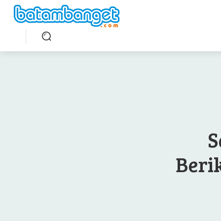
S
Beri