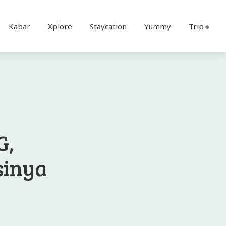
Kabar
Xplore
Staycation
Yummy
Trip🔸
G,
sinya