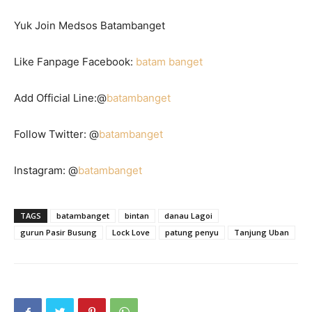
Yuk Join Medsos Batambanget
Like Fanpage Facebook:
batam banget
Add Official Line:@
batambanget
Follow Twitter: @
batambanget
Instagram: @
batambanget
TAGS
batambanget
bintan
danau Lagoi
gurun Pasir Busung
Lock Love
patung penyu
Tanjung Uban