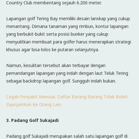
Country Club membentang sejauh 6.200 meter.
Lapangan golf Tering Bay memiliki desain lanskap yang cukup
menantang. Dimana tanaman yang rimbun, kontur lapangan
yang berbukit-bukit serta posisi bunker yang cukup
menyulitkan membuat para golfer harus menerapkan strategi
khusus agar bisa lolos ke putaran selanjutnya.
Namun, kesulitan tersebut akan terbayar dengan
pemandangan lapangan yang indah dengan laut Teluk Tering
sebagai backdrop lapangan golf. Sungguh indah bukan.
Cegah Penyakit Menular, Daftar Barang-Barang Tidak Boleh
Dipinjamkan Ke Orang Lain
3. Padang Golf Sukajadi
Padang golf Sukajadi merupakan salah satu lapangan golf di