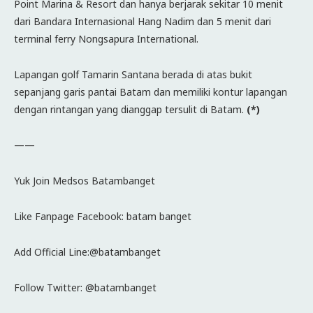
Point Marina & Resort dan hanya berjarak sekitar 10 menit
dari Bandara Internasional Hang Nadim dan 5 menit dari
terminal ferry Nongsapura International.
Lapangan golf Tamarin Santana berada di atas bukit
sepanjang garis pantai Batam dan memiliki kontur lapangan
dengan rintangan yang dianggap tersulit di Batam.
(*)
——
Yuk Join Medsos Batambanget
Like Fanpage Facebook: batam banget
Add Official Line:@batambanget
Follow Twitter: @batambanget