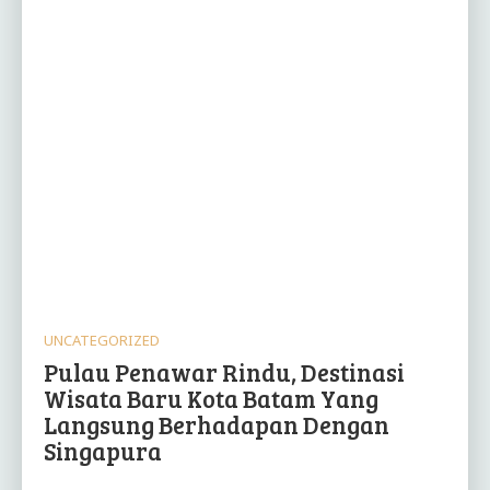
UNCATEGORIZED
Pulau Penawar Rindu, Destinasi
Wisata Baru Kota Batam Yang
Langsung Berhadapan Dengan
Singapura