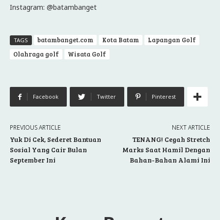
Instagram: @batambanget
batambanget.com
Kota Batam
Lapangan Golf
TAGS
Olahraga golf
Wisata Golf
Facebook
Twitter
Pinterest
PREVIOUS ARTICLE
NEXT ARTICLE
Yuk Di Cek, Sederet Bantuan
TENANG! Cegah Stretch
Sosial Yang Cair Bulan
Marks Saat Hamil Dengan
September Ini
Bahan-Bahan Alami Ini