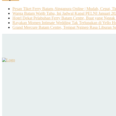
Pesan Tiket Ferry Batam–Singapura Online | Mudah, Cepat, Ti
Warga Batam Wajib Tahu, Ini Jadwal Kapal PELNI Januari 20
Hotel Dekat Pelabuhan Ferry Batam Centre, Buat yang Nggak
Rayakan Momen Intimate Wedding Tak Terlupakan di Yello H
Grand Mercure Batam Centre, Tempat Nginep Rasa Liburan 