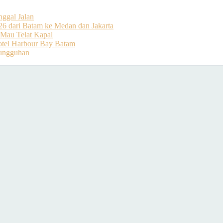
nggal Jalan
26 dari Batam ke Medan dan Jakarta
 Mau Telat Kapal
otel Harbour Bay Batam
Sungguhan