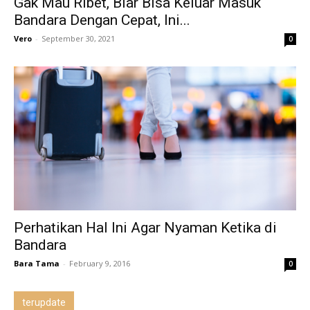
Gak Mau Ribet, Biar Bisa Keluar Masuk
Bandara Dengan Cepat, Ini...
Vero
-
September 30, 2021
0
Perhatikan Hal Ini Agar Nyaman Ketika di
Bandara
Bara Tama
-
February 9, 2016
0
terupdate