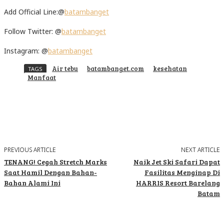
Add Official Line:@
batambanget
Follow Twitter: @
batambanget
Instagram: @
batambanget
Air tebu
batambanget.com
kesehatan
TAGS
Manfaat
Facebook
Twitter
Pinterest
WhatsApp
PREVIOUS ARTICLE
NEXT ARTICLE
TENANG! Cegah Stretch Marks
Naik Jet Ski Safari Dapat
Saat Hamil Dengan Bahan-
Fasilitas Menginap Di
Bahan Alami Ini
HARRIS Resort Barelang
Batam