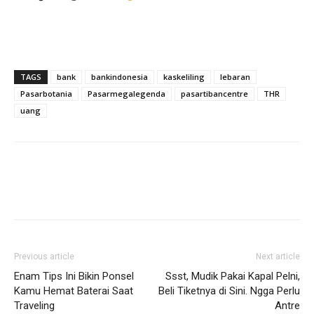
TAGS
bank
bankindonesia
kaskeliling
lebaran
Pasarbotania
Pasarmegalegenda
pasartibancentre
THR
uang
Previous article
Next article
Enam Tips Ini Bikin Ponsel
Ssst, Mudik Pakai Kapal Pelni,
Kamu Hemat Baterai Saat
Beli Tiketnya di Sini. Ngga Perlu
Traveling
Antre