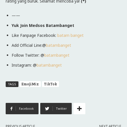
rating yang buruk. Selamat mencoba ya!
(*)
——
Yuk Join Medsos Batambanget
Like Fanpage Facebook:
batam banget
Add Official Line:@
batambanget
Follow Twitter: @
batambanget
Instagram: @
batambanget
EmojiMix
TikTok
TAGS
Facebook
Twitter
PREVIOUS ARTICLE
NEXT ARTICLE