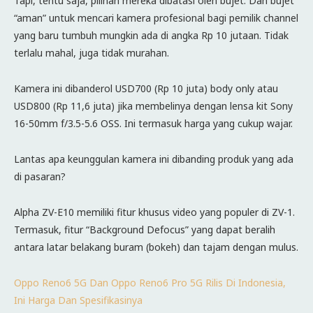
Tapi, tentu saja, pilihan mereka dibatasi oleh bujet. Dan bujet
“aman” untuk mencari kamera profesional bagi pemilik channel
yang baru tumbuh mungkin ada di angka Rp 10 jutaan. Tidak
terlalu mahal, juga tidak murahan.
Kamera ini dibanderol USD700 (Rp 10 juta) body only atau
USD800 (Rp 11,6 juta) jika membelinya dengan lensa kit Sony
16-50mm f/3.5-5.6 OSS. Ini termasuk harga yang cukup wajar.
Lantas apa keunggulan kamera ini dibanding produk yang ada
di pasaran?
Alpha ZV-E10 memiliki fitur khusus video yang populer di ZV-1.
Termasuk, fitur “Background Defocus” yang dapat beralih
antara latar belakang buram (bokeh) dan tajam dengan mulus.
Oppo Reno6 5G Dan Oppo Reno6 Pro 5G Rilis Di Indonesia,
Ini Harga Dan Spesifikasinya