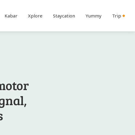
Kabar
Xplore
Staycation
Yummy
Trip
motor
gnal,
s